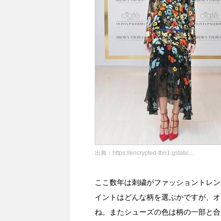
出典：
https://encrypted-tbn1.gstatic...
ここ数年は刺繍がファッショントレン
イントはどんな柄を選ぶかですが、オ
ね。またシューズの色は柄の一部と合