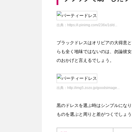
出典：
https://i.pinimg.com/236x/1d/d...
ブラックドレスはオリビアの大得意と
らも全く地味ではないのは、勿論彼女
のおかげと言えるでしょう。
出典：
http://img5.zozo.jp/goodsimage...
黒のドレスを選ぶ時はシンプルになり
ものを選ぶと周りと差がつくでしょう