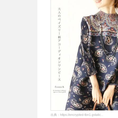
出典：
https://encrypted-tbn1.gstatic...