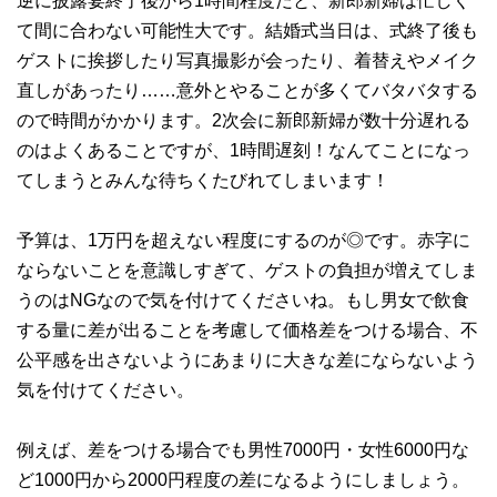
逆に披露宴終了後から1時間程度だと、新郎新婦は忙しく
て間に合わない可能性大です。結婚式当日は、式終了後も
ゲストに挨拶したり写真撮影が会ったり、着替えやメイク
直しがあったり……意外とやることが多くてバタバタする
ので時間がかかります。2次会に新郎新婦が数十分遅れる
のはよくあることですが、1時間遅刻！なんてことになっ
てしまうとみんな待ちくたびれてしまいます！
予算は、1万円を超えない程度にするのが◎です。赤字に
ならないことを意識しすぎて、ゲストの負担が増えてしま
うのはNGなので気を付けてくださいね。もし男女で飲食
する量に差が出ることを考慮して価格差をつける場合、不
公平感を出さないようにあまりに大きな差にならないよう
気を付けてください。
例えば、差をつける場合でも男性7000円・女性6000円な
ど1000円から2000円程度の差になるようにしましょう。