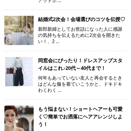
アットホ ...
結婚式2次会！会場選びのコツを伝授♡
新郎新婦としてお世話になった人に感謝
の気持ちを伝えるために2次会を開きた
い！、2 ...
同窓会にぴったり！ドレスアップスタ
イルはこれ♪20代～40代まで！
何年もあっていない友人と再会するとき
はどんな服を着ていこうかと、ドキドキ
わくわく ...
もう悩まない！ショートヘアーも可愛
く♡簡単でお洒落にヘアアレンジしよ
う！