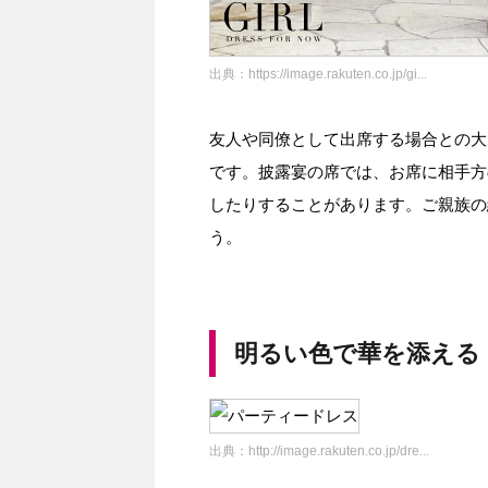
出典：
https://image.rakuten.co.jp/gi...
友人や同僚として出席する場合との大
です。披露宴の席では、お席に相手方
したりすることがあります。ご親族の
う。
明るい色で華を添える
出典：
http://image.rakuten.co.jp/dre...