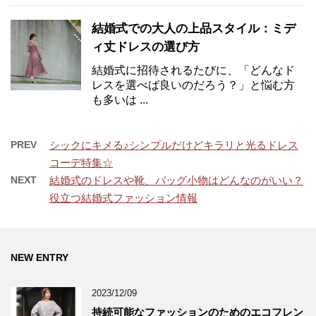
結婚式での大人の上品スタイル：ミデ
ィ丈ドレスの選び方
結婚式に招待されるたびに、「どんなド
レスを選べば良いのだろう？」と悩む方
も多いは ...
PREV
シックにキメる♪シンプルだけどキラリと光るドレス
コーデ特集☆
NEXT
結婚式のドレスや靴、バッグ小物はどんなのがいい？
役立つ結婚式ファッション情報
NEW ENTRY
2023/12/09
持続可能なファッションのためのエコフレン