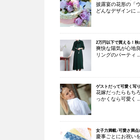
披露宴の花形の「
どんなデザインに ..
2万円以下で買える！
爽快な陽気が心地
リングのパーティ ..
ゲストだって可愛く写
花嫁だったらもち
っかくなら可愛く ..
女子力満載♪可愛さ満点
慶事ごとにお祝い