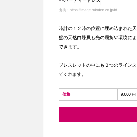
出典：
https://image.rakuten.co.jp/id...
時計の１２時の位置に埋め込まれた天
盤の天然白蝶貝も光の屈折や環境によ
できます。
ブレスレットの中にも３つのラインス
てくれます。
価格
9,800