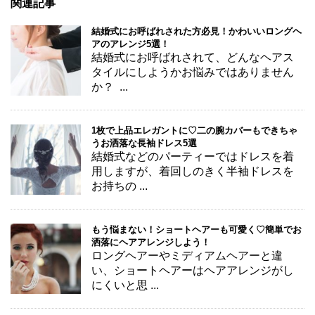
関連記事
結婚式にお呼ばれされた方必見！かわいいロングヘ
アのアレンジ5選！
結婚式にお呼ばれされて、どんなヘアス
タイルにしようかお悩みではありません
か？ ...
1枚で上品エレガントに♡二の腕カバーもできちゃ
うお洒落な長袖ドレス5選
結婚式などのパーティーではドレスを着
用しますが、着回しのきく半袖ドレスを
お持ちの ...
もう悩まない！ショートヘアーも可愛く♡簡単でお
洒落にヘアアレンジしよう！
ロングヘアーやミディアムヘアーと違
い、ショートヘアーはヘアアレンジがし
にくいと思 ...