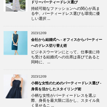
ドリーパーティードレス選び
持続可能なファッションへの関心が高ま
る中、パーティードレス選びも環境に優
しい選択 ...
2023/12/09
会社から結婚式へ - オフィスからパーティー
へのドレス切り替え術
ビジネスウーマンにとって、仕事後に待
ち受ける結婚式への出席は喜びであると
同時に、 ...
2023/12/09
小柄な女性のためのパーティードレス選び -
身長を活かしたスタイリング術
小柄な女性がパーティードレスを選ぶ
際、身長を最大限に活かし、スタイル良
く見せるこ ...