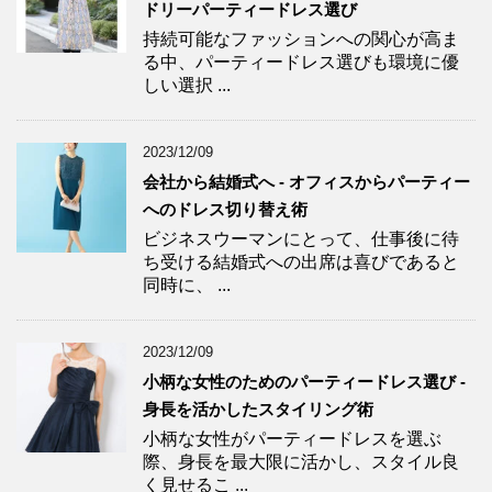
ドリーパーティードレス選び
持続可能なファッションへの関心が高ま
る中、パーティードレス選びも環境に優
しい選択 ...
2023/12/09
会社から結婚式へ - オフィスからパーティー
へのドレス切り替え術
ビジネスウーマンにとって、仕事後に待
ち受ける結婚式への出席は喜びであると
同時に、 ...
2023/12/09
小柄な女性のためのパーティードレス選び -
身長を活かしたスタイリング術
小柄な女性がパーティードレスを選ぶ
際、身長を最大限に活かし、スタイル良
く見せるこ ...