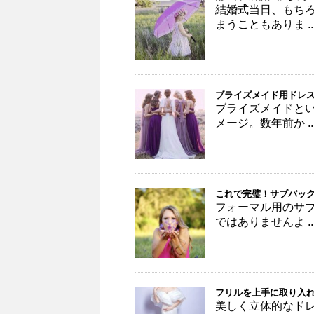
結婚式当日、もち
まうこともありま ..
ブライズメイド用ドレス
ブライズメイドと
メージ。数年前か ..
これで完璧！サブバック
フォーマル用のサ
ではありませんよ ..
フリルを上手に取り入
美しく立体的なド