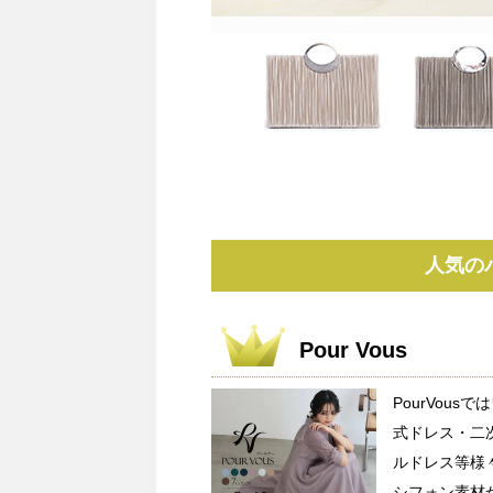
人気の
Pour Vous
PourVou
式ドレス・二
ルドレス等様
シフォン素材