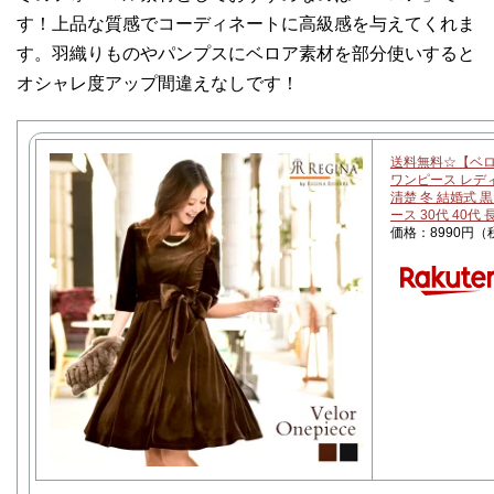
す！上品な質感でコーディネートに高級感を与えてくれま
す。羽織りものやパンプスにベロア素材を部分使いすると
オシャレ度アップ間違えなしです！
送料無料☆【ベロア
ワンピース レディ
清楚 冬 結婚式 
ース 30代 40代
価格：8990円（