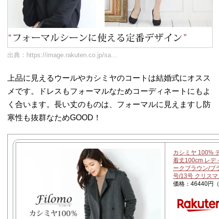
出典：
https://image.rakuten.co.jp/sa...
上品に見えるウールやカシミヤのコートは結婚式にオスス
メです。ドレスもフォーマルなためコーディネートにもよ
く合います。長い丈のものは、フォーマルに見えますし防
寒性も抜群なためGOOD！
カシミヤ 100%
着丈100cm レ
ークブラウン/ブラ
号/13号 クリス
価格：46440円