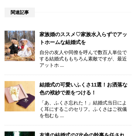
関連記事
家族婚のススメ♡家族水入らずでアッ
トホームな結婚式を
自分の友人や同僚を呼んで数百人単位で
する結婚式ももちろん素敵ですが、最近
アットホ ...
結婚式の可愛いふくさ11選！お洒落な
色の袱紗で差をつける！
「あ、ふくさ忘れた！」結婚式当日によ
く耳にするこのセリフ。ふくさはご祝儀
を包むも ...
友達の結婚式の2次会の幹事を任され