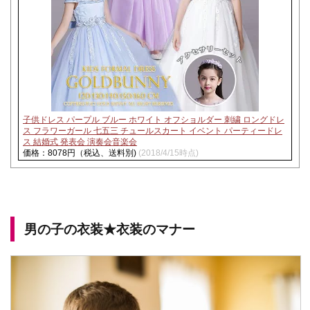
子供ドレス パープル ブルー ホワイト オフショルダー 刺繍 ロングドレ
ス フラワーガール 七五三 チュールスカート イベント パーティードレ
ス 結婚式 発表会 演奏会音楽会
価格：8078円（税込、送料別)
(2018/4/15時点)
男の子の衣装★衣装のマナー