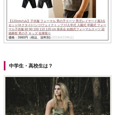
【120cmのみ】子供服 フォーマル 男の子スーツ 男児レイヤード風3点
セット[ネクタイ/パンツ/フェイクトップス]入学式 入園式 卒園式 フォー
マル子供服 80 90 100 110 120 cm 発表会 結婚式フォーマルスーツ 冠
婚葬祭 男の子 キッズ 在庫限り
価格：3980円（税込、送料別)
(2018/4/15時点)
中学生・高校生は？