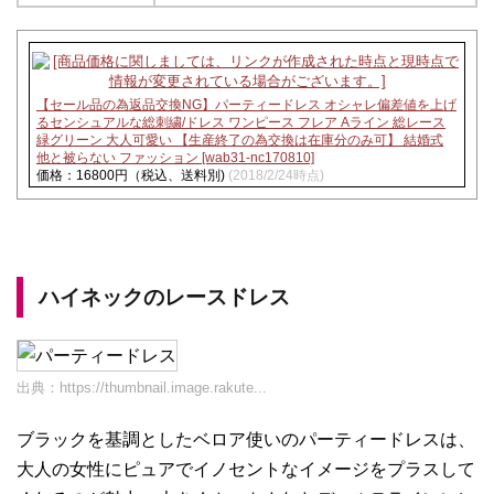
【セール品の為返品交換NG】パーティードレス オシャレ偏差値を上げ
るセンシュアルな総刺繍/ドレス ワンピース フレア Aライン 総レース
緑グリーン 大人可愛い 【生産終了の為交換は在庫分のみ可】 結婚式
他と被らない ファッション [wab31-nc170810]
価格：16800円（税込、送料別)
(2018/2/24時点)
ハイネックのレースドレス
出典：
https://thumbnail.image.rakute...
ブラックを基調としたベロア使いのパーティードレスは、
大人の女性にピュアでイノセントなイメージをプラスして