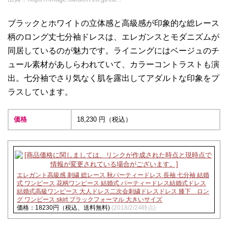
ブラックとホワイトの立体感と高級感が印象的な総レース
柄のロング丈七分袖ドレスは、エレガンスとモダニズムが
同居しているのが魅力です。ライニングにはベージュのチ
ュール素材があしらわれていて、カラーコントラストも演
出。七分袖でさり気なく肌を露出してアダルトな印象をプ
ラスしています。
価格
18,230 円（税込）
エレガント高級感 刺繍 総レース 秋パーティードレス 長袖 七分袖 結婚
式 ワンピース 花柄ワンピース 結婚式 パーティードレス結婚式ドレス
結婚式高級ワンピース 大人ドレス二次会刺繍ドレスドレス 膝下 ロン
グ ワンピース skirt ブラックフォーマル 大きいサイズ
価格：18230円（税込、送料無料)
(2018/2/24時点)