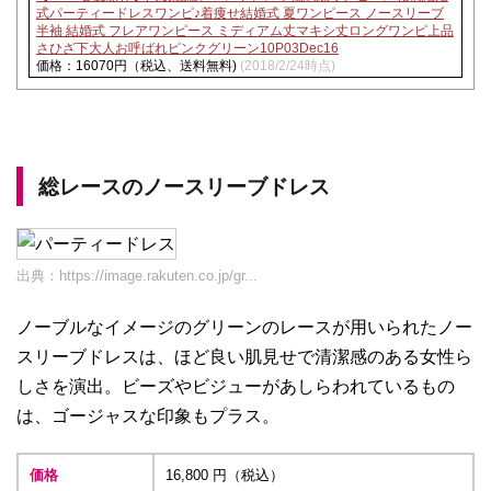
式パーティードレスワンピ♪着痩せ結婚式 夏ワンピース ノースリーブ
半袖 結婚式 フレアワンピース ミディアム丈マキシ丈ロングワンピ上品
さひざ下大人お呼ばれピンクグリーン10P03Dec16
価格：16070円（税込、送料無料)
(2018/2/24時点)
総レースのノースリーブドレス
出典：
https://image.rakuten.co.jp/gr...
ノーブルなイメージのグリーンのレースが用いられたノー
スリーブドレスは、ほど良い肌見せで清潔感のある女性ら
しさを演出。ビーズやビジューがあしらわれているもの
は、ゴージャスな印象もプラス。
価格
16,800 円（税込）