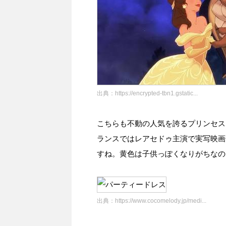
出典：
https://encrypted-tbn1.gstatic...
こちらも不動の人気を誇るプリンセス
ランスではレアセドゥ主演で実写映画
すね。黄色は子供っぽくなりがちなの
出典：
https://www.cocomelody.jp/medi...