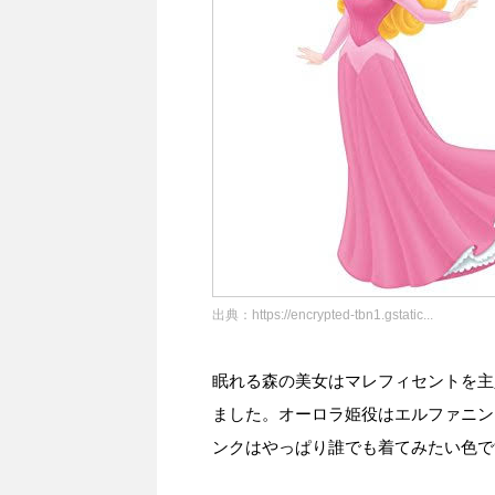
出典：
https://encrypted-tbn1.gstatic...
眠れる森の美女はマレフィセントを主
ました。オーロラ姫役はエルファニン
ンクはやっぱり誰でも着てみたい色で