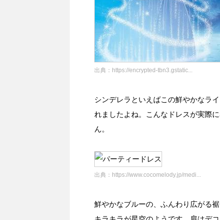
出典：
https://encrypted-tbn3.gstatic...
シンデレラといえばこの鮮やかなライ
れましたよね。こんなドレスが実際に
ん。
出典：
https://www.cocomelody.jp/medi...
鮮やかなブルーの、ふんわり広がる裾
キラキラが星空のようです。肩はデコ