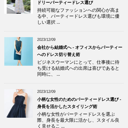
ドリーパーティードレス選び
持続可能なファッションへの関心が高ま
る中、パーティードレス選びも環境に優
しい選択 ...
2023/12/09
会社から結婚式へ - オフィスからパーティー
へのドレス切り替え術
ビジネスウーマンにとって、仕事後に待
ち受ける結婚式への出席は喜びであると
同時に、 ...
2023/12/09
小柄な女性のためのパーティードレス選び -
身長を活かしたスタイリング術
小柄な女性がパーティードレスを選ぶ
際、身長を最大限に活かし、スタイル良
く見せるこ ...