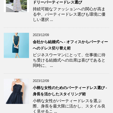
ドリーパーティードレス選び
持続可能なファッションへの関心が高ま
る中、パーティードレス選びも環境に優
しい選択 ...
2023/12/09
会社から結婚式へ - オフィスからパーティー
へのドレス切り替え術
ビジネスウーマンにとって、仕事後に待
ち受ける結婚式への出席は喜びであると
同時に、 ...
2023/12/09
小柄な女性のためのパーティードレス選び -
身長を活かしたスタイリング術
小柄な女性がパーティードレスを選ぶ
際、身長を最大限に活かし、スタイル良
く見せるこ ...