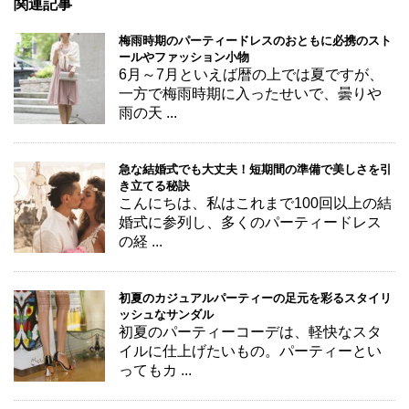
関連記事
梅雨時期のパーティードレスのおともに必携のスト
ールやファッション小物
6月～7月といえば暦の上では夏ですが、
一方で梅雨時期に入ったせいで、曇りや
雨の天 ...
急な結婚式でも大丈夫！短期間の準備で美しさを引
き立てる秘訣
こんにちは、私はこれまで100回以上の結
婚式に参列し、多くのパーティードレス
の経 ...
初夏のカジュアルパーティーの足元を彩るスタイリ
ッシュなサンダル
初夏のパーティーコーデは、軽快なスタ
イルに仕上げたいもの。パーティーとい
ってもカ ...