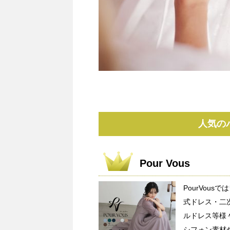
人気の
Pour Vous
PourVou
式ドレス・二
ルドレス等様
シフォン素材