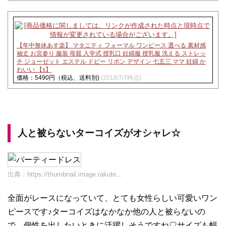
【年中無休あす楽】 マタニティ フォーマル ワンピース 選べる 素材感
袖丈 お宮参り 服装 母親 入学式 授乳口 妊婦服 授乳服 洗える ストレッ
チ ジョーゼット エステル ドビー リボン デザイン 七五三 ママ 妊婦 か
わいい 【s】
価格：5490円（税込、送料別)
(2018/7/7時点)
人と被らないターコイズがオシャレ☆
出典：
https://thumbnail.image.rakute...
全面がレースになっていて、とても女性らしい可愛いワン
ピースです♪ターコイズはなかなか他の人と被らないの
で、個性を出したいときに活躍しそうですね♡サイズも幅