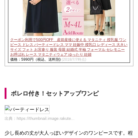
クーポン利用で500円OFF 産前産後に使える マタニティ 授乳服 ワン
ピース ドレス パーティードレス ママ 妊娠中 授乳口 レディース 大きい
サイズ フォト お宮参り 服装 母親 結婚式 半袖 フォーマル セレモニー
お呼ばれ レース マタニティウェア ゆったり 妊婦
価格：5990円（税込、送料別)
(2018/7/7時点)
ボレロ付き！セットアップワンピ
出典：
https://thumbnail.image.rakute...
少し長めの丈が大人っぽいデザインのワンピースです。程