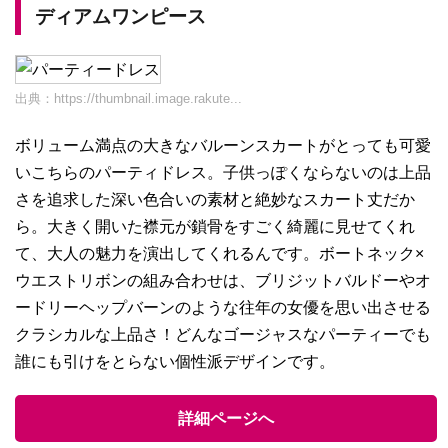
ディアムワンピース
出典：
https://thumbnail.image.rakute...
ボリューム満点の大きなバルーンスカートがとっても可愛
いこちらのパーティドレス。子供っぽくならないのは上品
さを追求した深い色合いの素材と絶妙なスカート丈だか
ら。大きく開いた襟元が鎖骨をすごく綺麗に見せてくれ
て、大人の魅力を演出してくれるんです。ボートネック×
ウエストリボンの組み合わせは、ブリジットバルドーやオ
ードリーヘップバーンのような往年の女優を思い出させる
クラシカルな上品さ！どんなゴージャスなパーティーでも
誰にも引けをとらない個性派デザインです。
詳細ページへ