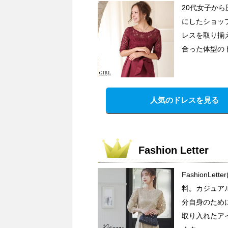
20代女子か
にしたショッ
レスを取り揃
合った体型の
人気のドレスを見る
Fashion Letter
FashionL
料。カジュア
分自身のため
取り入れたア